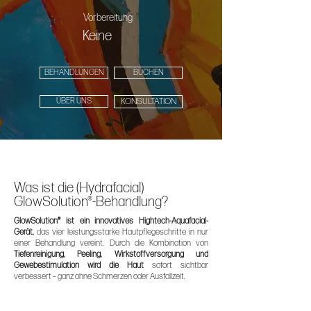
Vorbereitung
Keine
BEHANDLUNGEN
BUCHEN
ÜBER UNS
KONSULTATION
Was ist die (Hydrafacial)
GlowSolution®-Behandlung?
GlowSolution® ist ein innovatives Hightech-Aquafacial-
Gerät,
das vier leistungsstarke Hautpflegeschritte in nur
einer Behandlung vereint. Durch die Kombination von
Tiefenreinigung, Peeling, Wirkstoffversorgung und
Gewebestimulation wird die Haut
sofort sichtbar
verbessert – ganz ohne Schmerzen oder Ausfallzeit.