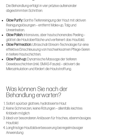
Die Behandlung erfolgt in vier präzise aufeinander
abgestimmten Schritten:
Glow Purify:
Sanfte Tiefenreinigung der Haut mit aktiven
Reinigungslösungen – entfernt Make-up, Talg und
Unreinheiten.
Glow Polish:
Intensives, aber hautschonendes Peeling –
glättet die Hautoberfläche und verfeinert das Hautbild.
Glow Permeation:
Ultraschall-Stream-Technologie für eine
effektive Einschleusung von hochwirksamen Pflege-Seren
in tiefere Hautschichten.
Glow Push-up:
Dynamische Massage der tieferen
Gewebsschichten (inkl. SMAS-Faszie) – aktiviert die
Mikrozirkulation und fördert die Hautstraffung.
Was können Sie nach der
Behandlung erwarten?
Sofort spürbar glattere, hydratisierte Haut
Keine Schmerzen, keine Rötungen – allenfalls leichtes
Kribbeln möglich
Ideal vor besonderen Anlässen für frisches, ebenmässiges
Hautbild
Langfristige Hautbildverbesserung bei regelmässiger
Anwendung