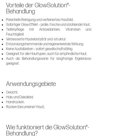
Vorteile der GlowSolution®-
Behandlung
Porentiefe Reinigung und verfeinertes Hautbild.
Sofortiger Glow-Effekt – pralle, frische und strahlende Haut.
Tiefenpflege mit Antioxidantien, Vitaminen und
Feuchtigkeit.
Verbesserte Hautelastizität und -struktur.
Entzündungshemmende und regenerierende Wirkung.
Keine Ausfallzeiten – sofort gesellschaftsfähig.
Geeignet für alle Hauttypen, auch für empfindliche Haut.
Auch als Behandlungsserie für langfristige Ergebnisse
geeignet.
Anwendungsgebiete
Gesicht.
Hals und Dekolleté.
Handrücken.
Rücken (bei unreiner Haut).
Wie funktioniert die GlowSolution®-
Behandlung?