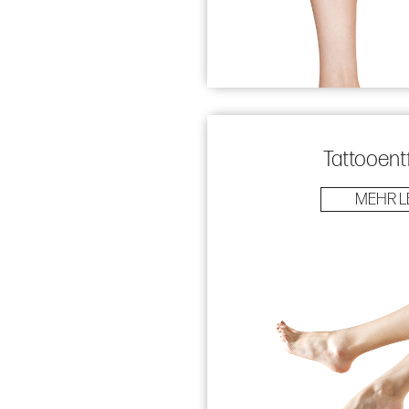
Tattooent
MEHR L