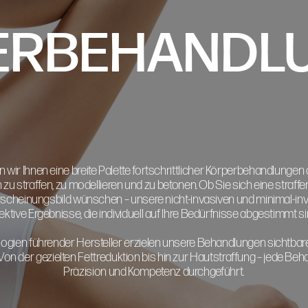
ERBEHANDL
wir Ihnen eine breite Palette fortschrittlicher Körperbehandlungen an
u straffen, zu modellieren und zu betonen. Ob Sie sich eine straffer
Erscheinungsbild wünschen – unsere nicht-invasiven und minimal-inv
fektive Ergebnisse, die individuell auf Ihre Bedürfnisse abgestimmt si
gien führender Hersteller erzielen unsere Behandlungen sichtbare
. Von der gezielten Fettreduktion bis hin zur Hautstraffung – jede Be
Präzision und Kompetenz durchgeführt.