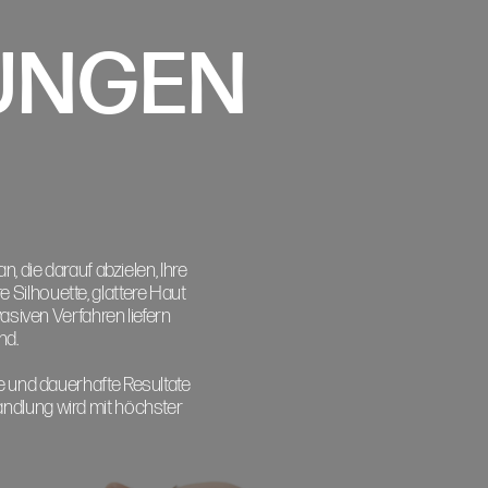
UNGEN
, die darauf abzielen, Ihre
e Silhouette, glattere Haut
asiven Verfahren liefern
nd.
 und dauerhafte Resultate
handlung wird mit höchster