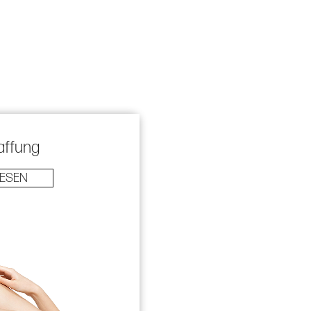
affung
LESEN