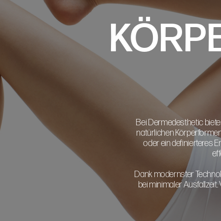
KÖRP
Bei Dermedesthetic bieten 
natürlichen Körperformen z
oder ein definierteres 
ef
Dank modernster Technolo
bei minimaler Ausfallzeit