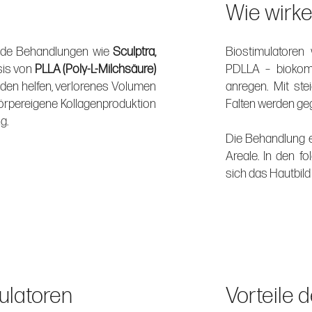
Wie wirke
rende Behandlungen wie
Sculptra,
Biostimulatoren
sis von
PLLA (Poly-L-Milchsäure)
PDLLA – biokomp
den helfen, verlorenes Volumen
anregen. Mit st
körpereigene Kollagenproduktion
Falten werden gegl
g.
Die Behandlung er
Areale. In den f
sich das Hautbild
ulatoren
Vorteile 