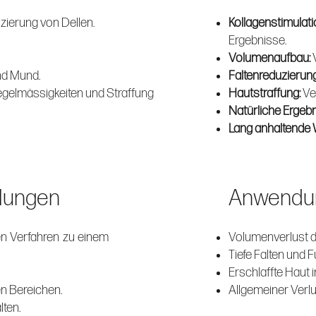
ierung von Dellen.
Kollagenstimulati
Ergebnisse.
Volumenaufbau:
nd Mund.
Faltenreduzierun
gelmässigkeiten und Straffung
Hautstraffung:
Ve
Natürliche Ergebn
Lang anhaltende 
lungen
Anwendun
en Verfahren zu einem
Volumenverlust d
Tiefe Falten und F
Erschlaffte Haut 
en Bereichen.
Allgemeiner Verlus
lten.