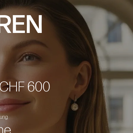
REN
 CHF 600
tung
ne