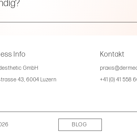
ndig?
chen empfohlen, um ein optimalese Ergebnis zu erzielen.
ess Info
Kontakt
esthetic GmbH
praxis@dermed
strasse 43, 6004 Luzern
+41 (0) 41 558 
2026
BLOG