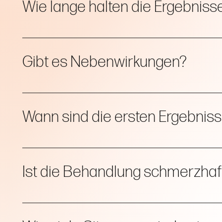
Wie lange halten die Ergebniss
Das Ergebnis hält in der Regel bis zu 3 Jahren an, abhängi
Gibt es Nebenwirkungen?
Leichte Schwellungen, Rötungen oder blaue Flecken können
Wann sind die ersten Ergebniss
Die Verbesserung entwickelt sich über 6 bis 12 Wochen,
Ist die Behandlung schmerzhaf
Die Behandlung wird von den meisten Patientinnen und P