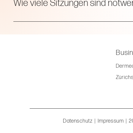
Wie viele Sitzungen sind notwe
In der Regel werden 3-4 Sitzungen im Abstand von 4-6 Wo
Busin
Dermed
Zürich
Datenschutz
|
Impressum
| 