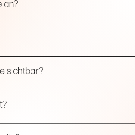
e an?
g von der individuellen Kollagenproduktion und der Pflege.
 auftreten, klingen jedoch meist innerhalb weniger Tage ab.
e sichtbar?
 während das Kollagenwachstum angeregt wird.
t?
atienten gut vertragen. Bei Bedarf kann eine Betäubungscreme 