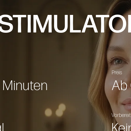
OSTIMULATO
Preis
0 Minuten
Ab
Vorberei
l
Kei