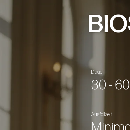
BI
Dauer
30 - 6
Ausfallzeit
Minima