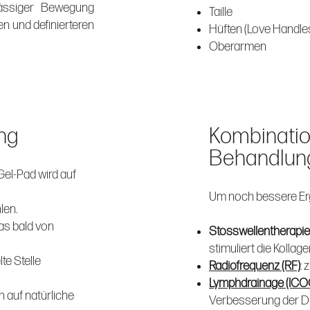
mässiger Bewegung
Taille
en und definierteren
Hüften (Love Handle
Oberarmen
ng
Kombinatio
Behandlun
el-Pad wird auf
Um noch bessere Erge
len.
das bald von
Stosswellentherapie
stimuliert die Kollag
te Stelle
Radiofrequenz (RF)
:
Lymphdrainage (ICO
n auf natürliche
Verbesserung der D