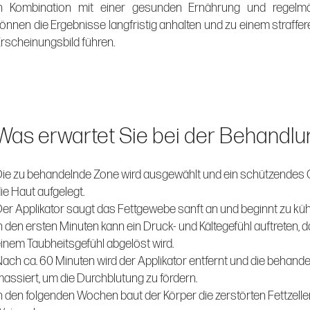
In Kombination mit einer gesunden Ernährung und regel
önnen die Ergebnisse langfristig anhalten und zu einem straffer
rscheinungsbild führen.
Was erwartet Sie bei der Behandlu
ie zu behandelnde Zone wird ausgewählt und ein schützendes G
ie Haut aufgelegt.
er Applikator saugt das Fettgewebe sanft an und beginnt zu küh
n den ersten Minuten kann ein Druck- und Kältegefühl auftreten, 
inem Taubheitsgefühl abgelöst wird.
ach ca. 60 Minuten wird der Applikator entfernt und die behandel
assiert, um die Durchblutung zu fördern.
n den folgenden Wochen baut der Körper die zerstörten Fettzelle