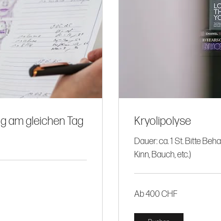
g am gleichen Tag
Kryolipolyse
Dauer: ca. 1 St. Bitte Be
Kinn, Bauch, etc.)
Ab
Ab 400 CHF
400
CHF