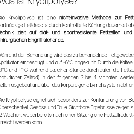
Was ist Kryolipolyse?
Die Kryolipolyse ist eine
nicht-invasive Methode zur Fettr
artnäckige Fettdepots durch kontrollierte Kühlung dauerhaft 
echnik zielt auf diät- und sportresistente Fettzellen un
hirurgischen Eingriff sicher ab.
ährend der Behandlung wird das zu behandelnde Fettgewebe
pplikator eingesaugt und auf -6°C abgekühlt. Durch die Kälte
6°C und +1°C während ca. einer Stunde durchlaufen die Fettz
natürlicher Zelltod). In den folgenden 2 bis 4 Monaten werd
ellen abgebaut und über das körpereigene Lymphsystem abtrans
ie Kryolipolyse eignet sich besonders zur Konturierung von B
berschenkel, Gesäss und Taille. Sichtbare Ergebnisse zeigen s
2 Wochen, wobei bereits nach einer Sitzung eine Fettzellredukt
rreicht werden kann.