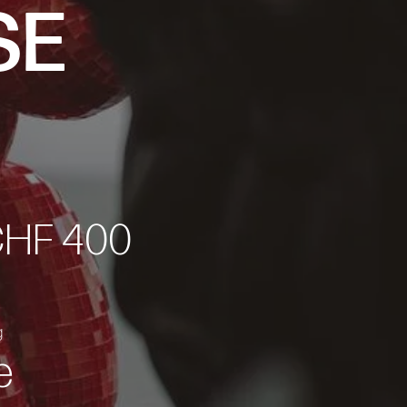
SE
CHF 400
g
e