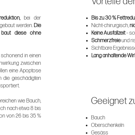
Vorteile de
eduktion,
bei der
Bis zu 30 % Fettredu
abgebaut werden.
Die
Nicht-chirurgisch,
ni
d baut diese ohne
Keine Ausfallzeit
– so
Schmerzfreie
und ri
Sichtbare Ergebniss
 schonend in einen
Lang anhaltende Wi
einwirkung zwischen
ellen eine Apoptose
en die geschädigten
portiert.
Geeignet zu
ereichen wie Bauch,
ich nach etwa 8 bis
ion von 26 bis 35 %
Bauch
Oberschenkeln
Gesäss