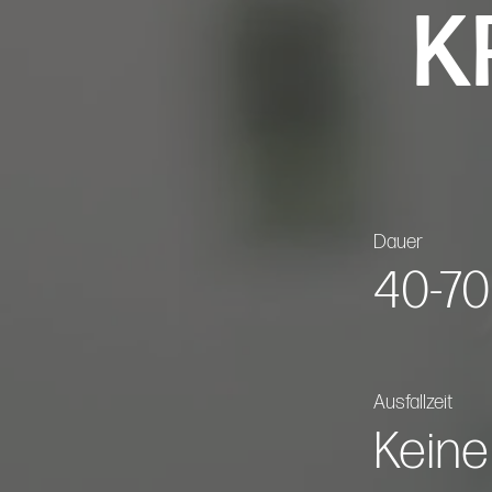
K
Dauer
40-70
Ausfallzeit
Keine