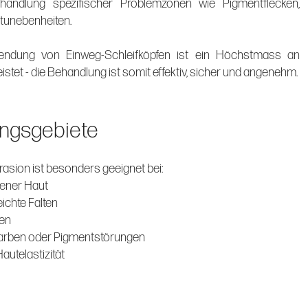
ehandlung spezifischer Problemzonen wie Pigmentflecken,
tunebenheiten.
endung von Einweg-Schleifköpfen ist ein Höchstmass an
stet - die Behandlung ist somit effektiv, sicher und angenehm.
ngsgebiete
asion ist besonders geeignet bei:
bener Haut
eichte Falten
ren
Narben oder Pigmentstörungen
utelastizität