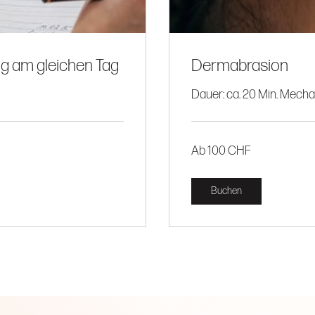
g am gleichen Tag
Dermabrasion
Dauer: ca. 20 Min. Mecha
Ab
Ab 100 CHF
100
CHF
Buchen