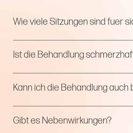
Wie viele Sitzungen sind fuer s
Die Ergebnisse sind bereits nach der ersten Behandlung s
Ist die Behandlung schmerzhaf
Nein, die Behandlung ist sanft, nicht invasiv und schmerzf
Kann ich die Behandlung auch 
Ja, das FaceUp-Gerät bietet verschiedene Intensitätsstuf
Gibt es Nebenwirkungen?