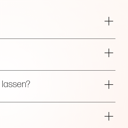
dlungen.
 lassen?
 auch für empfindliche Haut geeignet ist.