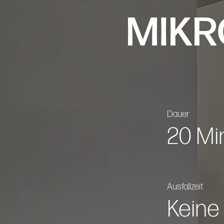
MIK
Dauer
20 Mi
Ausfallzeit
Keine