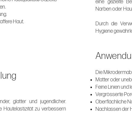
eine gezielte B
en.
Narben oder Hau
ung.
raffere Haut.
Durch die Verw
Hygiene gewährlei
Anwendu
Die Mikrodermabr
lung
Matter oder une
Feine Linien und l
Vergrösserte Po
er, glatter und jugendlicher.
Oberflächliche 
 Hautelastizität zu verbessern
Nachlassen der Ha