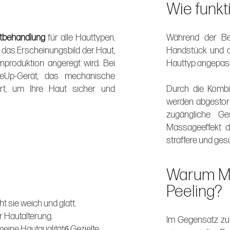
Wie funkt
autbehandlung
für alle Hauttypen.
Während der Beh
 das Erscheinungsbild der Haut,
Handstück und au
nproduktion angeregt wird. Bei
Hauttyp angepas
ceUp-Gerät, das mechanische
ert, um Ihre Haut sicher und
Durch die Kombi
werden abgestorb
zugängliche Ges
Massageeffekt di
straffere und ges
Warum Mi
Peeling?
t sie weich und glatt.
r Hautalterung.
Im Gegensatz zu
meine Hautqualitätб Gezielte