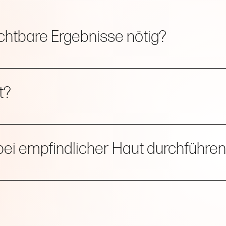
ichtbare Ergebnisse nötig?
ichtbar. Für ein optimales Ergebnis empfehlen wir 4 bis 6 Behan
t?
rei – oft wird sie sogar als entspannend beschrieben.
bei empfindlicher Haut durchführen
en und Schleifköpfe mit unterschiedlichen Körnungen, so dass es