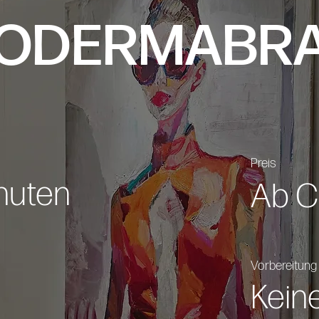
RODERMABRA
Preis
nuten
Ab C
Vorbereitung
Kein