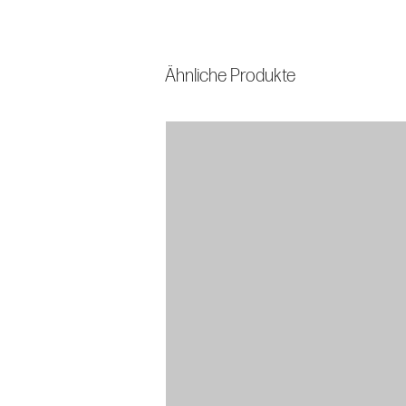
Ähnliche Produkte