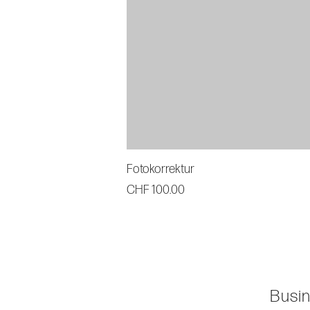
Fotokorrektur
Preis
CHF 100.00
Busin