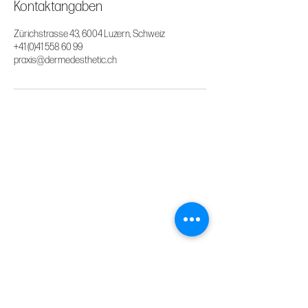
Kontaktangaben
Zürichstrasse 43, 6004 Luzern, Schweiz
+41 (0)41 558 60 99
praxis@dermedesthetic.ch
Business Info
Dermedesthetic GmbH