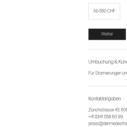
Ab
550
Ab 550 CHF
CHF
Weiter
Umbuchung & Kün
Für Stornierungen u
Kontaktangaben
Zürichstrasse 43, 60
+41 (0)41 558 60 99
praxis@dermedesthe