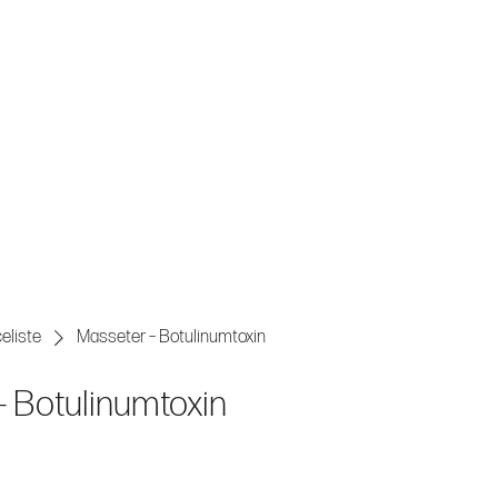
N
GESUNDHEIT
BEHANDLUNGEN
ÜBER UNS
MEMBERS
eliste
Masseter – Botulinumtoxin
 Botulinumtoxin