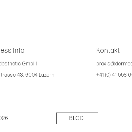
ess Info
Kontakt
esthetic GmbH
praxis@dermed
strasse 43, 6004 Luzern
+41 (0) 41 558 
2026
BLOG