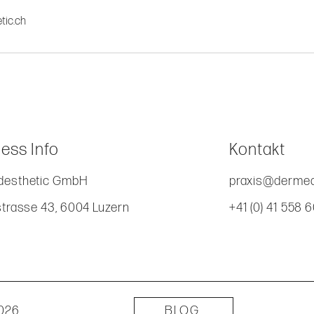
tic.ch
ess Info
Kontakt
esthetic GmbH
praxis@dermed
strasse 43, 6004 Luzern
+41 (0) 41 558 
2026
BLOG