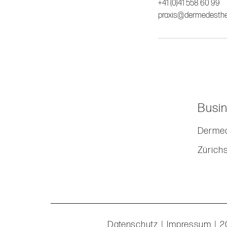
+41 (0)41 558 60 99
praxis@dermedesthe
Busin
Dermed
Zürich
Datenschutz
|
Impressum
| 