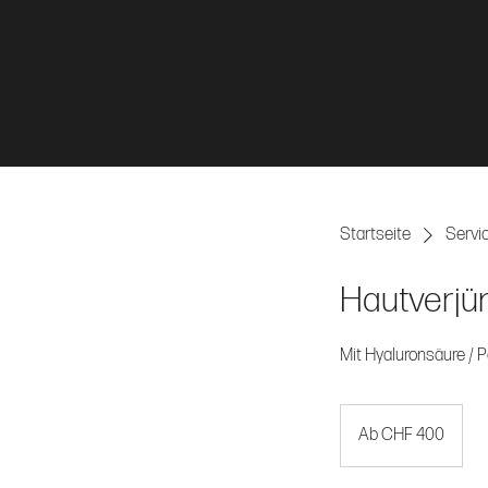
Startseite
Servic
Hautverjün
Mit Hyaluronsäure / Po
Ab
400
Ab CHF 400
Schweizer
Franken