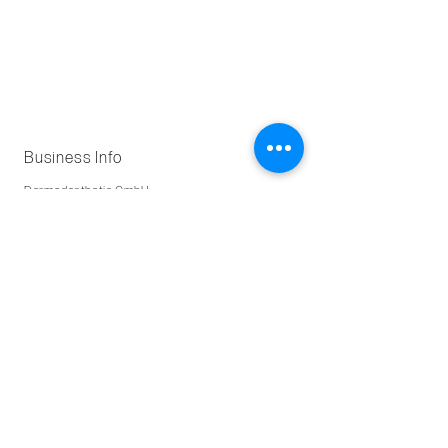
Business Info
Dermedesthetic GmbH
Zürichstrasse 43, 6004 Luzern
Kontakt
praxis@dermedesthetic.ch
+41 (0) 41 558 60 99