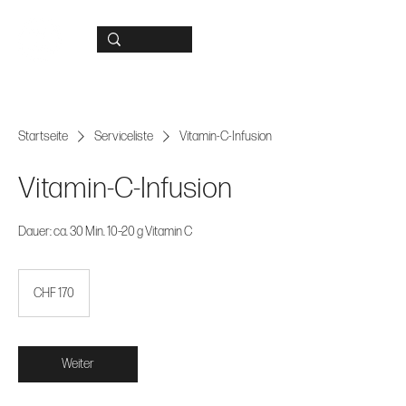
Startseite
Serviceliste
Vitamin-C-Infusion
Vitamin-C-Infusion
Dauer: ca. 30 Min. 10–20 g Vitamin C
170
Schweizer
CHF 170
Franken
Weiter