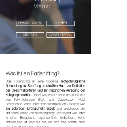
Minimal
BEHANDLUNGEN
BUCHEN
ÜBER UNS
KONSULTATION
Was ist ein Fadenlifting?
Das Fadenlifting ist eine moderne
nicht-chirurgische
Behandlung zur Straffung erschlaffter Haut,
zur Definition
der Gesichtskonturen und zur natürlichen Anregung der
Kollagenproduktion.
Dabei werden ultrafeine, resorbierbare,
aus Polymilchsäure (PLA) und Caprolacton (PCL)
bestehende Fäden unter die Haut implantiert. Dadurch wird
ein sofortiger Lifting-Effekt erzielt
und gleichzeitig die
Hauterneuerung von innen angeregt. Der Eingriff wird unter
örtlicher Betäubung durchgeführt, hinterlässt keine
Narben und ist ideal für alle, die sich eine sanfte, aber
sichtbare Verjüngung wünschen.