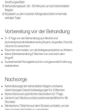
Straffungseffekt.
Behandlungdauer: 30 – 60 Minuten, je nach behandelter
Region.
Rückkehr zu den meisten Alltagsaktivitäten innerhalb
weniger Tage.
Vorbereitung vor der Behandlung
3 – 5 Tage vor der Behandlung auf Alkohol und
blutverdünnende Medikamente (Aspirin, Ibuprofen, Fischöl,
Vitamin E) verzichten.
Rauchen vermeiden, um die Kollagenproduktion zu fördern.
Keine Zahnbehandlung 2 Wochen vor und nach dem
Eingriff.
Ausreichende Flüssigkeitszufuhr und gesunde Ernährung
beibehalten.
Nachsorge
Keine Massage der behandelten Region und keine
übermässigen Gesichtsbewegungen für 3 Wochen.
Keine intensiven sportlichen Aktivitäten für 7 Tage.
Verzicht auf Alkohol und blutverdünnende Mittel für 48
Stunden.
Mindestens 7 Nächte auf dem Rücken schlafen, um ein
Verrutschen der Fäden zu vermeiden.