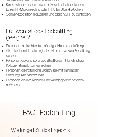
Keine zahnärztlichen Eingriffe, Gesichtsbehandlungen,
Laser, RF-Microneedling oder HIFU für 3 bis 4 Wochen.
Sonnenexposition reduzieren und täglich SPF 50 auftragen.
Für wen ist das Fadenlifting
geeignet?
Personen mit leichter bis mässiger Hauterschlaffung.
Alle, die eine nicht-chirurgische Alternative zum Facelifting
suchen.
Personen, die eine sofortige Straffung mit langfristiger
Kollagenstimulation wünschen.
Personen, die natürliche Ergebnisse mit minimaler
Erholungszeit bevorzugen.
Personen, die ihre Kinnlinie und Wangenpartie betonen
möchten.
FAQ - Fadenlifting
Wie lange hält das Ergebnis