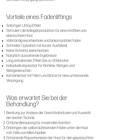
Vorteile eines Fadenliftings
Sofortiger Lifting-Effekt
Stimuliert die Kollagenproduktion für eine straffere und
elastischere Haut
Vollständig resorbierbare und biokompatible Fäden
Schneller Operation mit kurzer Ausfallzeit
Keine Schnitte, keine Narben
Natürlich aussehende Ergebnisse
Lang anhaltender Effekt (bis zu 18 Monate)
Individuell anpassbar für Kinnlinie, Wangen und
Wangenknochen
Kombinierbar mit Fillern und Botox für eine umfassende
Verjüngung
Was erwartet Sie bei der
Behandlung?
Beratung zur Analyse der Gesichtskonturen und Auswahl
der besten Technik.
Örtliche Betäubung für maximalen Komfort.
Einbringen der selbstauflösenden Fäden unter die Haut
mitt Hilfe von Mikro-Nadeln.
Schonende Repositionieren der Haut für den gewünschten