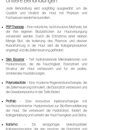
Unsere Behandlungen
Jede Behandlung wird sorgfältig ausgewählt, um die
Qualität und Vitalität der Haut mit Präzision und
Fachwissen wiederherzustellen:
PRP-Therapie
– Eine natürliche, nicht-invasive Methode, bei
der Ihre eigenen Blutplättchen zur Hautverjüngung
verwendet werden. Durch die Entnahme einer kleinen
Menge Blut, die Isolierung des Plasmas und dessen
Rueckführung in die Haut wird die Kollagenproduktion
angeregt und die Zellerneuerung gefördert.
Skin Booster
– Tief hydratisierende Mikroinjektionen von
Hyaluronsäure, die die Feuchtigkeit, Elastizitaet und
Struktur der Haut verbessern und für ein pralles,
strahlendes Hautbild sorgen.
Polynukleotide
– Eine moderne Regenerationstherapie, die
die Zellerneuerung stimuliert, die Elastizität verbessert und
die Gewebereparatur in der Tiefe fördert.
Profhilo
– Eine innovative Injektionstherapie mit
hochkonzentrierter Hyaluronsäure zur Bio-Remodellierung
der Haut. Sie verbessert die Hydratation, fördert die
Kollagenbildung und verleiht der Haut Festigkeit und Glätte.
Karisma
– Ein einzigartiger, biokompatibler
Kollagenstimulator, der den Hautton, die Elastizität und