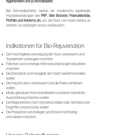
regenerieren und zu revitalisieren.
Bei Dermedesthetic bieten wir modernste injizierbare
Hautbehandlungen wie
PRP, Skin Booster, Polynukleotide,
Profhilo und Karisma an,
um die Haut von innen heraus zu
stärken, zu verjüngen und zu verbessern.
Indikationen für Bio-Rejuvenation
Die Feuchtigkeitsversorgung der Haut verbessern und
Trockenheit vorbeugen möchten
Fältchen und vorzeitige Alterserscheinungen reduzieren
möchten
Die Elastizität und Festigkeit der Hautt wiederherstellen
wollen
Die Hautstruktur verbessern und die Poren verfeinern
wollen
Müde, glanzlose Haut revitalisieren und einen natürliche
Ausstrahlung erreichen wollen
Die Regeneration nach Sonnenschäden oder ästhetischen
Eingriffen unterstützen wollen
Die Produktion von Kollagen und Elastin nachhaltig
stimulieren möchten