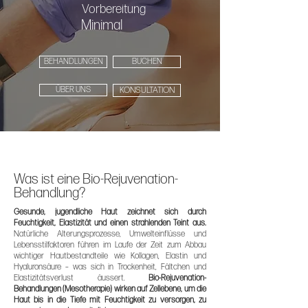
Vorbereitung
Minimal
BEHANDLUNGEN
BUCHEN
ÜBER UNS
KONSULTATION
Was ist eine Bio-Rejuvenation-
Behandlung?
Gesunde, jugendliche Haut zeichnet sich durch
Feuchtigkeit, Elastizität und einen strahlenden Teint aus.
Natürliche Alterungsprozesse, Umwelteinflüsse und
Lebensstilfaktoren führen im Laufe der Zeit zum Abbau
wichtiger Hautbestandteile wie Kollagen, Elastin und
Hyaluronsäure – was sich in Trockenheit, Fältchen und
Elastizitätsverlust äussert.
Bio-Rejuvenation-
Behandlungen (Mesotherapie) wirken auf Zellebene, um die
Haut bis in die Tiefe mit Feuchtigkeit zu versorgen, zu