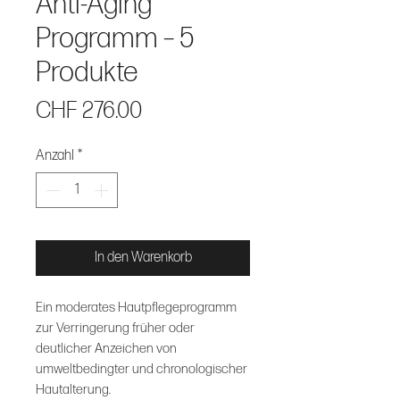
Anti-Aging
Programm – 5
Produkte
Preis
CHF 276.00
Anzahl
*
In den Warenkorb
Ein moderates Hautpflegeprogramm
zur Verringerung früher oder
deutlicher Anzeichen von
umweltbedingter und chronologischer
Hautalterung.