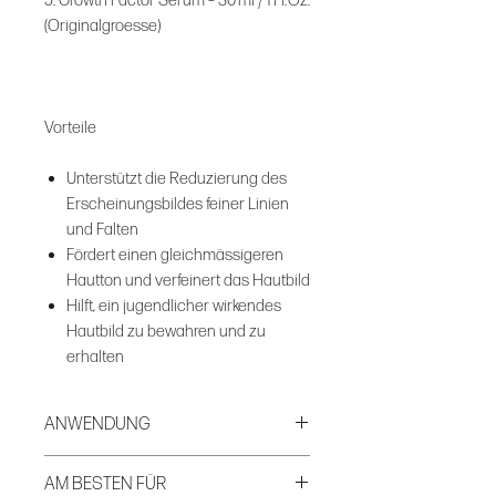
5. Growth Factor Serum – 30 ml / 1 Fl. Oz.
(Originalgroesse)
Vorteile
Unterstützt die Reduzierung des
Erscheinungsbildes feiner Linien
und Falten
Fördert einen gleichmässigeren
Hautton und verfeinert das Hautbild
Hilft, ein jugendlicher wirkendes
Hautbild zu bewahren und zu
erhalten
ANWENDUNG
Schritt 1. Reinigen
AM BESTEN FÜR
Exfoliating Cleanser