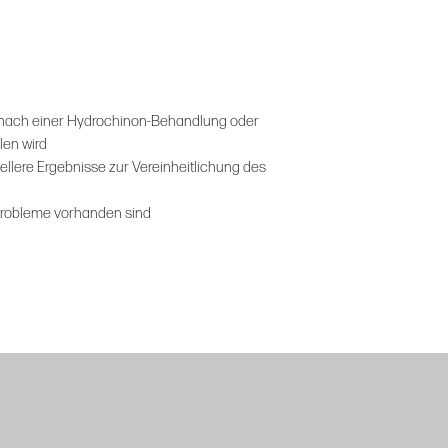
Schritt 3. VORBEUG
Wrinkle + Texture Rep
Formuliert mit 0,5 % 
sichtbaren Verbesse
Alle Hauttypen, Anti
nach einer Hydrochinon-Behandlung oder
len wird
Schritt 4. VORBEUG
llere Ergebnisse zur Vereinheitlichung des
Brightalive®
Nicht-Retinol Hautauf
tprobleme vorhanden sind
Reduktion dunkler Fle
Alle Hauttypen, Aufh