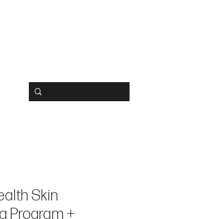
BUCHEN
SHOP
HIPS
alth Skin
ng Program +