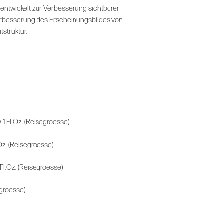
entwickelt zur Verbesserung sichtbarer
Abschuppungen veru
erbesserung des Erscheinungsbildes von
Reaktionen sind ein Z
struktur.
Hautstimulation und
Anwendung nach.
Schritt 1. VORBEUG
Retinol Skin Brighten
1 % Retinol, klinisc
sichtbarer Pigmenti
Alle Hauttypen, Aufh
/ 1 Fl. Oz. (Reisegroesse)
Schritt 2. VORBEUG
 Oz. (Reisegroesse)
Daily Power Defense
Fortgeschrittenes Ba
 Fl. Oz. (Reisegroesse)
Umweltbelastungen s
Hautalterung minder
segroesse)
Alle Hauttypen, Anti