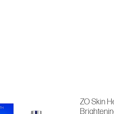
N
GESUNDHEIT
BEHANDLUNGEN
ÜBER UNS
MEMBERS
ZO Skin He
Brighteni