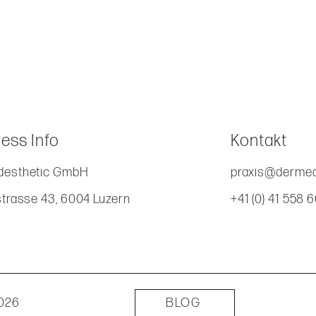
Schnellansicht
ess Info
Kontakt
esthetic GmbH
praxis@dermed
strasse 43, 6004 Luzern
+41 (0) 41 558 
2026
BLOG