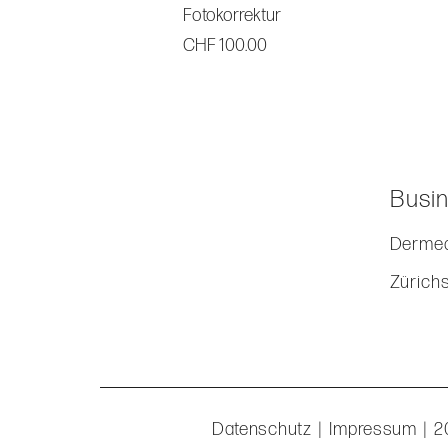
Fotokorrektur
Preis
CHF 100.00
Busin
Dermed
Zürich
Datenschutz
|
Impressum
| 