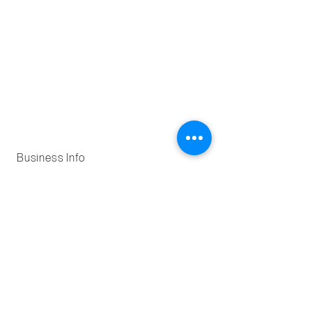
Business Info
Dermedesthetic GmbH
Zürichstrasse 43, 6004 Luzern
Kontakt
praxis@dermedesthetic.ch
+41 (0) 41 558 60 99