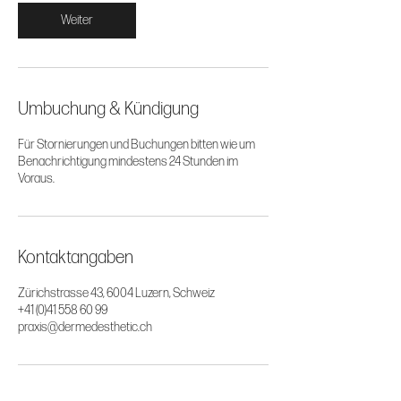
Weiter
Umbuchung & Kündigung
Für Stornierungen und Buchungen bitten wie um
Benachrichtigung mindestens 24 Stunden im
Voraus.
Kontaktangaben
Zürichstrasse 43, 6004 Luzern, Schweiz
+41 (0)41 558 60 99
praxis@dermedesthetic.ch