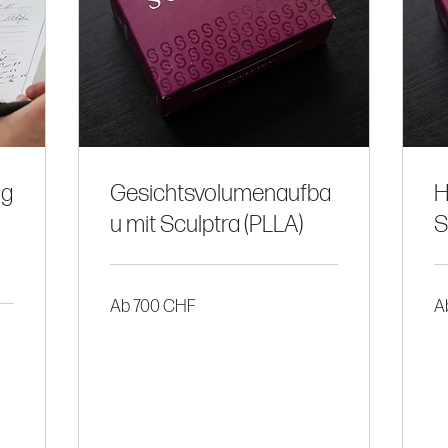
ng
Gesichtsvolumenaufba
H
u mit Sculptra (PLLA)
S
Ab
Ab
Ab 700 CHF
A
700
70
CHF
Sc
Fr