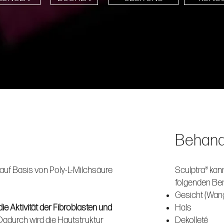
Behand
or auf Basis von Poly-L-Milchsäure
Sculptra® kan
folgenden Ber
Gesicht (Wange
die Aktivität der Fibroblasten und
Hals
Dadurch wird die Hautstruktur
Dekolleté