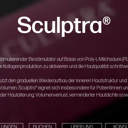
Sculptra®
nstimulierender Biostimulator auf Basis von Poly-L-Milchsäure (P
ne Kollagenproduktion zu aktivieren und die Hautqualität schritt
tzt den graduellen Wiederaufbau der inneren Hautstruktur und 
nd Volumen. Sculptra® eignet sich insbesondere für Patientinnen un
er Hautalterung, Volumenverlust, verminderter Hautdichte sow
LUNGEN
BUCHEN
ÜBER UNS
KONSU