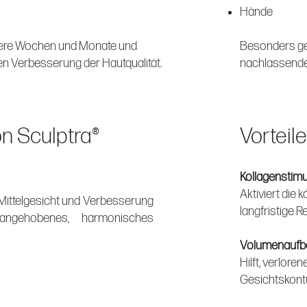
Hände
hrere Wochen und Monate und
Besonders gee
den Verbesserung der Hautqualität.
nachlassender
n Sculptra®
Vorteil
Kollagenstimu
Aktiviert die 
Mittelgesicht und Verbesserung
langfristige R
angehobenes, harmonisches
Volumenaufb
Hilft, verlor
Gesichtskontu