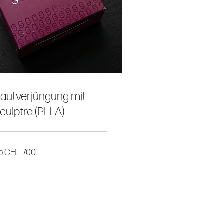
autverjüngung mit
culptra (PLLA)
b CHF 700
0
hweizer
anken