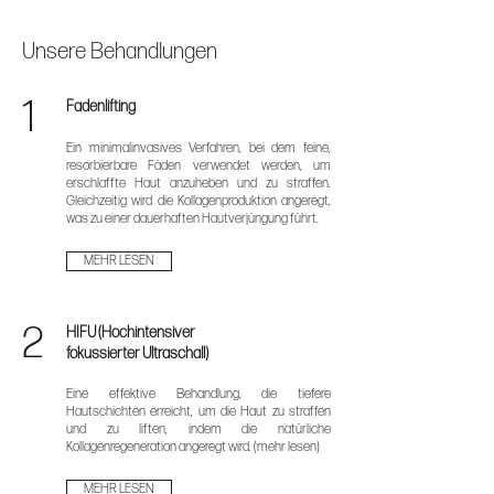
Unsere Behandlungen
1
Fadenlifting
Ein minimalinvasives Verfahren, bei dem feine,
resorbierbare Fäden verwendet werden, um
erschlaffte Haut anzuheben und zu straffen.
Gleichzeitig wird die Kollagenproduktion angeregt,
was zu einer dauerhaften Hautverjüngung führt.
MEHR LESEN
2
HIFU (Hochintensiver
fokussierter Ultraschall)
Eine effektive Behandlung, die tiefere
Hautschichten erreicht, um die Haut zu straffen
und zu liften, indem die natürliche
Kollagenregeneration angeregt wird. (mehr lesen)
MEHR LESEN