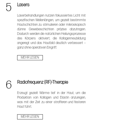
5
Lasers
Laserbehandlungen nutzen fokussiertes Licht mit
spezifischen Wellenlängen, um gezielt bestimmte
Hautschichten zu stimulieren oder mikroskopisch
dünne Gewebeschichten präzise abzutragen.
Dadurch werden die natürlichen Heilungsprozesse
des Körpers aktiviert, die Kollagenneubildung
angeregt und das Hautbild deutlich verbessert –
ganz ohne operativen Eingriff.
MEHR LESEN
6
Radiofrequenz (RF)-Therapie
Erzeugt gezielt Wärme tief in der Haut, um die
Produktion von Kollagen und Elastin anzuregen,
was mit der Zeit zu einer strafferen und festeren
Haut führt.
MEHR LESEN