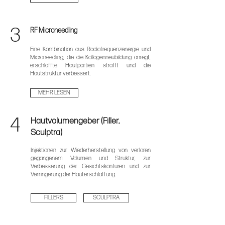
3
RF Microneedling
Eine Kombination aus Radiofrequenzenergie und
Microneedling, die die Kollagenneubildung anregt,
erschlaffte Hautpartien strafft und die
Hautstruktur verbessert.
MEHR LESEN
4
Hautvolumengeber (Filler,
Sculptra)
Injektionen zur Wiederherstellung von verloren
gegangenem Volumen und Struktur, zur
Verbesserung der Gesichtskonturen und zur
Verringerung der Hauterschlaffung.
FILLERS
SCULPTRA