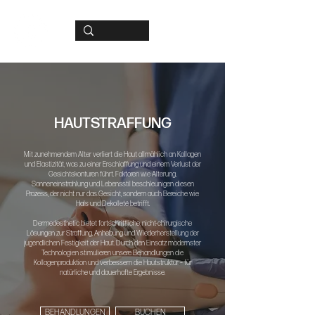
HAUTSTRAFFUNG
Mit zunehmendem Alter verliert die Haut allmählich an Kollagen
und Elastizität, was zu einer Erschlaffung und einem Verlust der
Gesichtskonturen führt. Faktoren wie Alterung,
Sonneneinstrahlung und Lebensstil beschleunigen diesen
Prozess, der nicht nur das Gesicht, sondern auch Bereiche wie
Hals und Dekolleté betrifft.
Dermedesthetic bietet fortschrittliche, nicht-chirurgische
Lösungen zur Straffung, Anhebung und Wiederherstellung der
jugendlichen Festigkeit der Haut. Durch den Einsatz modernster
Technologien stimulieren unsere Behandlungen die
Kollagenproduktion und verbessern die Hautstruktur – für
natürliche und dauerhafte Ergebnisse.
BEHANDLUNGEN
BUCHEN