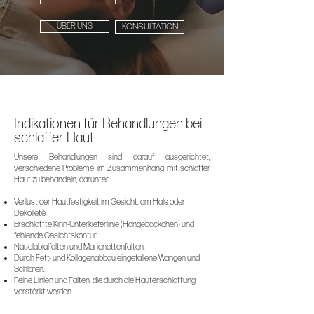
ÜBER UNS
KONSULTATION
Indikationen für Behandlungen bei
schlaffer Haut
Unsere Behandlungen sind darauf ausgerichtet,
verschiedene Probleme im Zusammenhang mit schlaffer
Haut zu behandeln, darunter:
Verlust der Hautfestigkeit im Gesicht, am Hals oder
Dekolleté.
Erschlaffte Kinn-Unterkieferlinie (Hängebäckchen) und
fehlende Gesichtskontur.
Nasolabialfalten und Marionettenfalten.
Durch Fett- und Kollagenabbau eingefallene Wangen und
Schläfen.
Feine Linien und Falten, die durch die Hauterschlaffung
verstärkt werden.